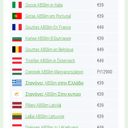
Gocce ABSlim in Italia
€39
Gotas ABSlim em Portugal
€39
Gouttes ABSlim En France
€49
Капки ABSlim В България
€39
Gouttes ABSlim en Belgique
€49
Tropfen ABSlim in Österreich
€49
Cseppek ABSlim Magyarországon
Ft12900
Σταγόνες ABSlim στην Ελλάδα
€39
Σταγόνες ABSlim Στην κυπρο
€39
Pilieni ABSlim Latvijā
€39
Lašai ABSlim Lietuvoje
€39
Drëpsen ABSlim zu Lëtzebuerg
€49