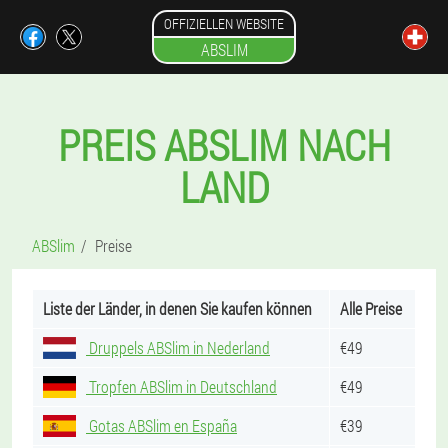
OFFIZIELLEN WEBSITE
ABSLIM
PREIS ABSLIM NACH
LAND
ABSlim
Preise
Liste der Länder, in denen Sie kaufen können
Alle Preise
Druppels ABSlim in Nederland
€49
Tropfen ABSlim in Deutschland
€49
Gotas ABSlim en España
€39