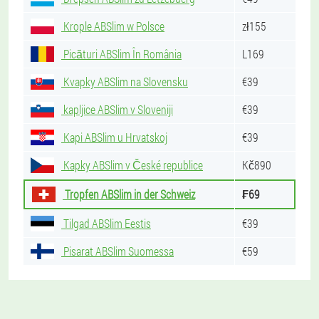
Krople ABSlim w Polsce
zł155
Picături ABSlim În România
L169
Kvapky ABSlim na Slovensku
€39
kapljice ABSlim v Sloveniji
€39
Kapi ABSlim u Hrvatskoj
€39
Kapky ABSlim v České republice
Kč890
Tropfen ABSlim in der Schweiz
₣69
Tilgad ABSlim Eestis
€39
Pisarat ABSlim Suomessa
€59